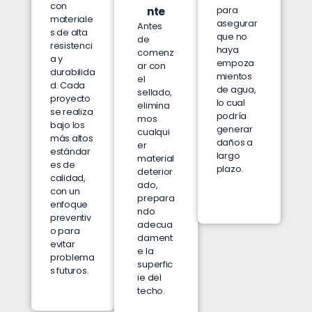
con
para
nte
materiale
asegurar
Antes
s de alta
que no
de
resistenci
haya
comenz
a y
empoza
ar con
durabilida
mientos
el
d. Cada
de agua,
sellado,
proyecto
lo cual
elimina
se realiza
podría
mos
bajo los
generar
cualqui
más altos
daños a
er
estándar
largo
material
es de
plazo.
deterior
calidad,
ado,
con un
prepara
enfoque
ndo
preventiv
adecua
o para
dament
evitar
e la
problema
superfic
s futuros.
ie del
techo.