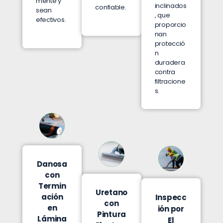
mente y
inclinados
confiable.
sean
, que
efectivos.
proporcio
nan
protecció
n
duradera
contra
filtracione
s.
Danosa
con
Termin
Uretano
ación
Inspecc
con
en
ión por
Pintura
Lámina
El