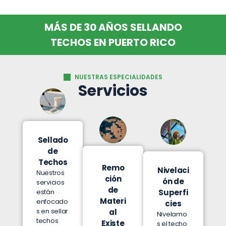
MÁS DE 30 AÑOS SELLANDO
TECHOS EN PUERTO RICO
NUESTRAS ESPECIALIDADES
Servicios
Sellado
de
Techos
Remo
Nivelaci
Nuestros
ción
ón de
servicios
de
están
Superfi
Materi
enfocado
cies
s en sellar
al
Nivelamo
techos
Existe
s el techo