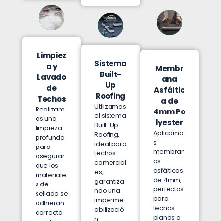
Limpiez
Sistema
a y
Membr
Built-
Lavado
ana
Up
de
Asfáltic
Roofing
Techos
a de
Utilizamos
Realizam
4mm
Po
el sistema
os una
lyester
Built-Up
limpieza
Aplicamo
Roofing,
profunda
s
ideal para
para
membran
techos
asegurar
as
comercial
que los
asfálticas
es,
materiale
de 4mm,
garantiza
s de
perfectas
ndo una
sellado se
para
imperme
adhieran
techos
abilizació
correcta
planos o
n