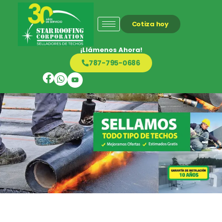
Cotiza hoy
¡Llámenos Ahora!
787-795-0686