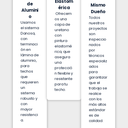
Elastom
de
Mismo
érica
Alumini
Dueño
Ofrecem
o
Todos
os una
Usamos
nuestros
capa de
el sistema
proyectos
uretano
Danosa,
son
con
con
inspeccio
pintura
terminaci
nados
elastomé
ón en
por
rica, que
lámina de
técnicos
asegura
aluminio,
especializ
una
para
ados
protecció
techos
para
n flexible y
que
garantizar
resistente
requieren
que el
para tu
un
trabajo se
techo.
sistema
realice
robusto y
con los
con
más altos
mayor
estándar
resistenci
es de
a.
calidad.