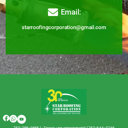
Email:
starroofingcorporation@gmail.com
787-795-0686
| ¿Tienes una emergencia? |
787-644-3746