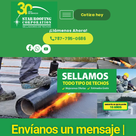
Cotiza hoy
¡Llámenos Ahora!
787-795-0686
Envíanos un mensaje |